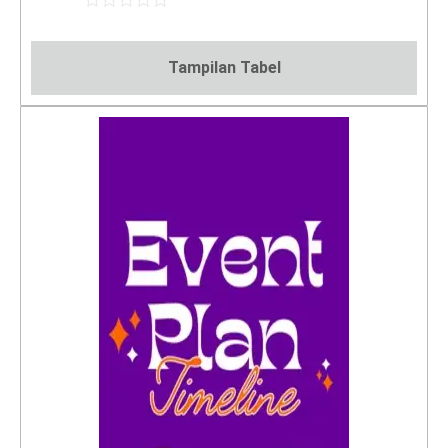
5
Dinilai
0
dari
Tampilan Tabel
5