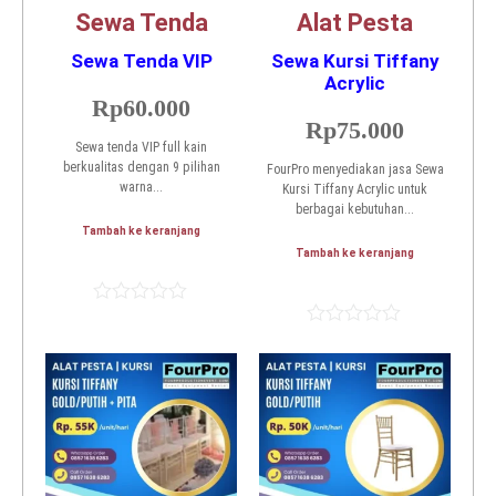
Sewa Tenda
Alat Pesta
Sewa Tenda VIP
Sewa Kursi Tiffany
Acrylic
Rp
60.000
Rp
75.000
Sewa tenda VIP full kain
berkualitas dengan 9 pilihan
FourPro menyediakan jasa Sewa
warna...
Kursi Tiffany Acrylic untuk
berbagai kebutuhan...
Tambah ke keranjang
Tambah ke keranjang
Dinilai
0
Dinilai
dari
0
5
dari
5