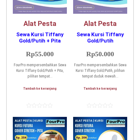
Alat Pesta
Alat Pesta
Sewa Kursi Tiffany
Sewa Kursi Tiffany
Gold/Putih + Pita
Gold/Putih
Rp
55.000
Rp
50.000
FourPro mempersembahkan Sewa
FourPro mempersembahkan Sewa
Kursi Tiffany Gold/Putih + Pita,
Kursi Tiffany Gold/Putih, pilihan
pilihan tempat...
tempat duduk mewah...
Tambah ke keranjang
Tambah ke keranjang
Dinilai
Dinilai
0
0
dari
dari
5
5