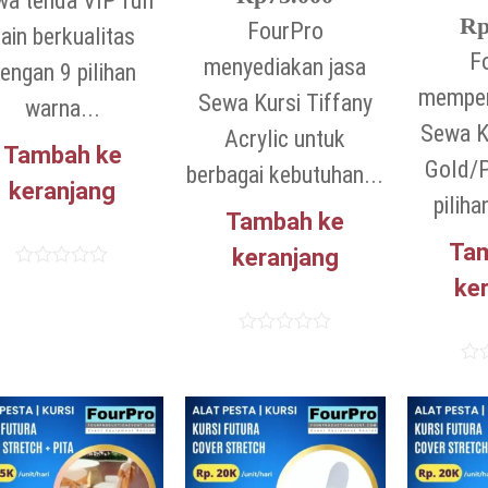
a tenda VIP full
R
FourPro
ain berkualitas
F
menyediakan jasa
engan 9 pilihan
mempe
Sewa Kursi Tiffany
warna...
Sewa K
Acrylic untuk
Tambah ke
Gold/P
berbagai kebutuhan...
keranjang
piliha
Tambah ke
Ta
keranjang
Dinilai
ke
0
dari
5
Dinilai
0
Dini
dari
0
5
dari
5