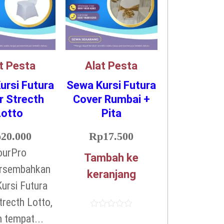
t Pesta
Alat Pesta
ursi Futura
Sewa Kursi Futura
r Strecth
Cover Rumbai +
Lotto
Pita
p
20.000
Rp
17.500
ourPro
Tambah ke
rsembahkan
keranjang
ursi Futura
trecth Lotto,
Dinilai
n tempat...
0