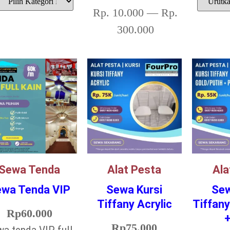
Rp.
10.000
—
Rp.
300.000
Sewa Tenda
Alat Pesta
Ala
ewa Tenda VIP
Sewa Kursi
Sew
Tiffany Acrylic
Tiffany
Rp
60.000
+
Rp
75.000