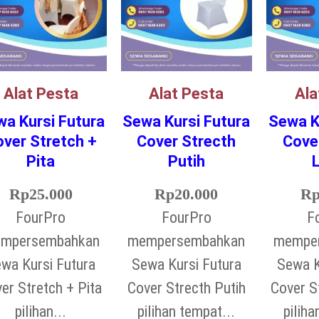
Alat Pesta
Alat Pesta
Ala
a Kursi Futura
Sewa Kursi Futura
Sewa K
ver Stretch +
Cover Strecth
Cove
Pita
Putih
Rp
25.000
Rp
20.000
R
FourPro
FourPro
F
mpersembahkan
mempersembahkan
mempe
wa Kursi Futura
Sewa Kursi Futura
Sewa K
er Stretch + Pita
Cover Strecth Putih
Cover S
pilihan...
pilihan tempat...
piliha