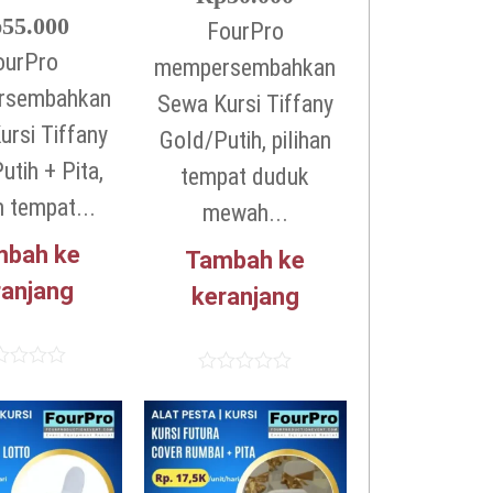
p
55.000
FourPro
ourPro
mempersembahkan
rsembahkan
Sewa Kursi Tiffany
ursi Tiffany
Gold/Putih, pilihan
utih + Pita,
tempat duduk
n tempat...
mewah...
mbah ke
Tambah ke
ranjang
keranjang
lai
Dinilai
0
dari
5