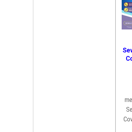
Sew
Co
me
Se
Cov