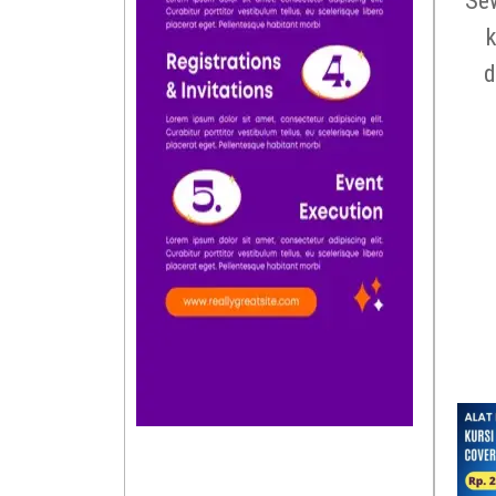
Sew
k
d