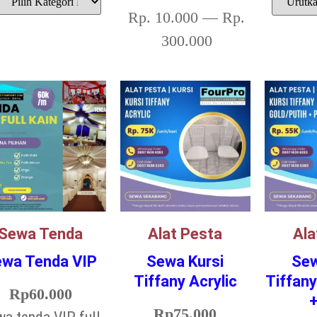
Rp.
10.000
—
Rp.
300.000
Sewa Tenda
Alat Pesta
Ala
ewa Tenda VIP
Sewa Kursi
Sew
Tiffany Acrylic
Tiffany
Rp
60.000
+
Rp
75.000