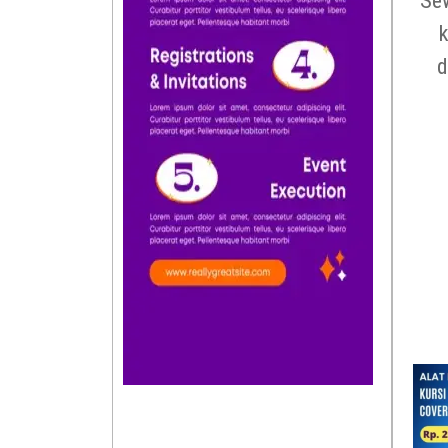
Sew
k
d