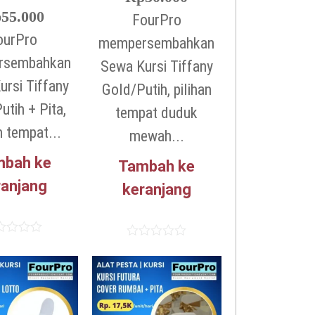
p
55.000
FourPro
ourPro
mempersembahkan
rsembahkan
Sewa Kursi Tiffany
ursi Tiffany
Gold/Putih, pilihan
utih + Pita,
tempat duduk
n tempat...
mewah...
mbah ke
Tambah ke
ranjang
keranjang
lai
Dinilai
0
dari
5