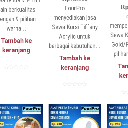
a tenda VIP full
R
FourPro
ain berkualitas
F
menyediakan jasa
engan 9 pilihan
mempe
Sewa Kursi Tiffany
warna...
Sewa K
Acrylic untuk
Tambah ke
Gold/P
berbagai kebutuhan...
keranjang
piliha
Tambah ke
Ta
keranjang
Dinilai
ke
0
dari
5
Dinilai
0
Dini
dari
0
5
dari
5