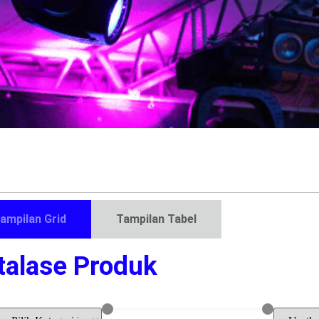
ampilan Grid
Tampilan Tabel
talase Produk