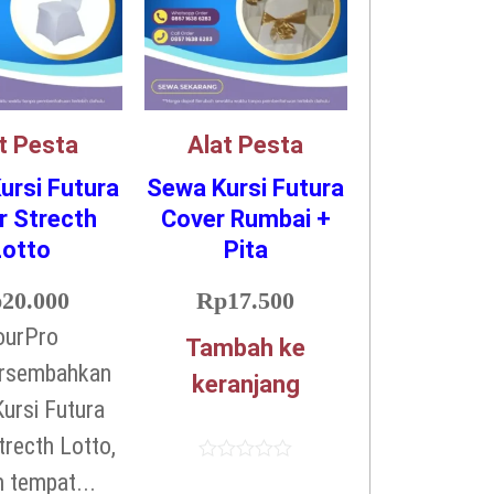
t Pesta
Alat Pesta
ursi Futura
Sewa Kursi Futura
r Strecth
Cover Rumbai +
Lotto
Pita
p
20.000
Rp
17.500
ourPro
Tambah ke
rsembahkan
keranjang
ursi Futura
trecth Lotto,
Dinilai
n tempat...
0