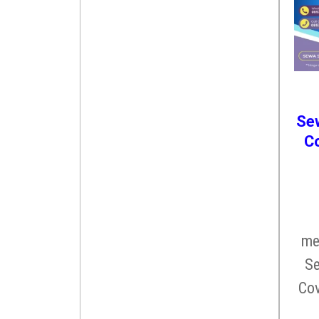
Sew
Co
me
Se
Cov