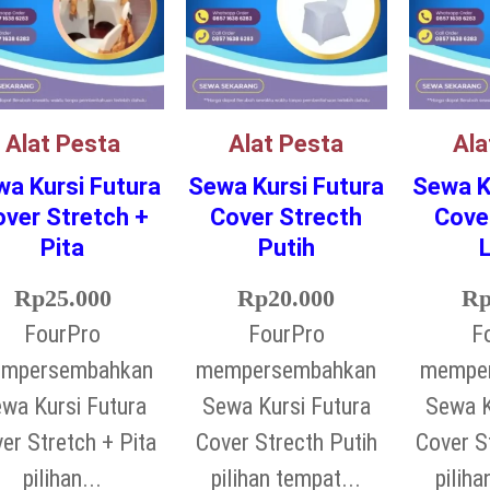
Alat Pesta
Alat Pesta
Ala
a Kursi Futura
Sewa Kursi Futura
Sewa K
ver Stretch +
Cover Strecth
Cove
Pita
Putih
Rp
25.000
Rp
20.000
R
FourPro
FourPro
F
mpersembahkan
mempersembahkan
mempe
wa Kursi Futura
Sewa Kursi Futura
Sewa K
er Stretch + Pita
Cover Strecth Putih
Cover S
pilihan...
pilihan tempat...
piliha