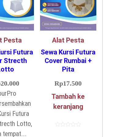
t Pesta
Alat Pesta
ursi Futura
Sewa Kursi Futura
r Strecth
Cover Rumbai +
Lotto
Pita
p
20.000
Rp
17.500
ourPro
Tambah ke
rsembahkan
keranjang
ursi Futura
trecth Lotto,
Dinilai
n tempat...
0