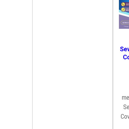
Sew
Co
me
Se
Cov