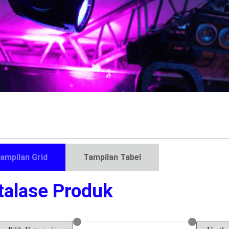
ampilan Grid
Tampilan Tabel
talase Produk