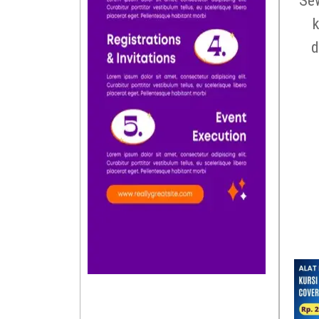
Sew
k
d