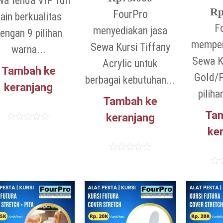
a tenda VIP full
R
FourPro
ain berkualitas
F
menyediakan jasa
engan 9 pilihan
mempe
Sewa Kursi Tiffany
warna...
Sewa K
Acrylic untuk
Tambah ke
Gold/P
berbagai kebutuhan...
keranjang
piliha
Tambah ke
Ta
keranjang
Dinilai
ke
0
dari
5
Dinilai
0
Dini
dari
0
5
dari
5