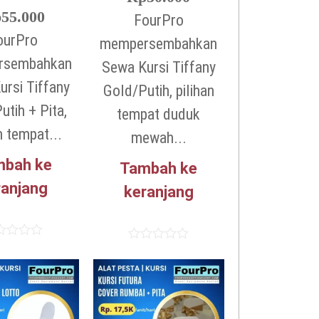
p
55.000
FourPro
ourPro
mempersembahkan
rsembahkan
Sewa Kursi Tiffany
ursi Tiffany
Gold/Putih, pilihan
utih + Pita,
tempat duduk
n tempat...
mewah...
mbah ke
Tambah ke
ranjang
keranjang
lai
Dinilai
0
dari
5