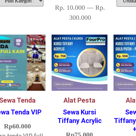
Rp.
10.000
—
Rp.
300.000
Sewa Tenda
Alat Pesta
Ala
ewa Tenda VIP
Sewa Kursi
Sew
Tiffany Acrylic
Tiffany
Rp
60.000
+
Rp
75.000