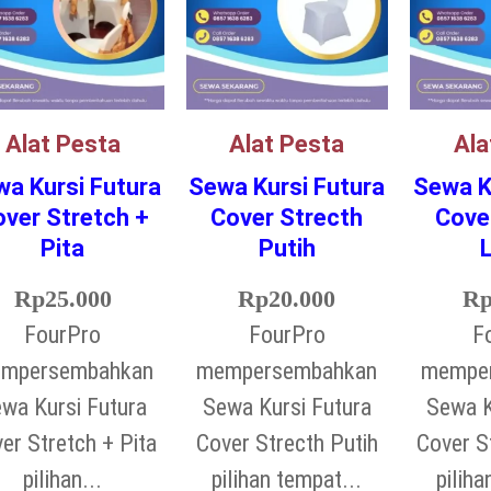
Alat Pesta
Alat Pesta
Ala
a Kursi Futura
Sewa Kursi Futura
Sewa K
ver Stretch +
Cover Strecth
Cove
Pita
Putih
Rp
25.000
Rp
20.000
R
FourPro
FourPro
F
mpersembahkan
mempersembahkan
mempe
wa Kursi Futura
Sewa Kursi Futura
Sewa K
er Stretch + Pita
Cover Strecth Putih
Cover S
pilihan...
pilihan tempat...
piliha