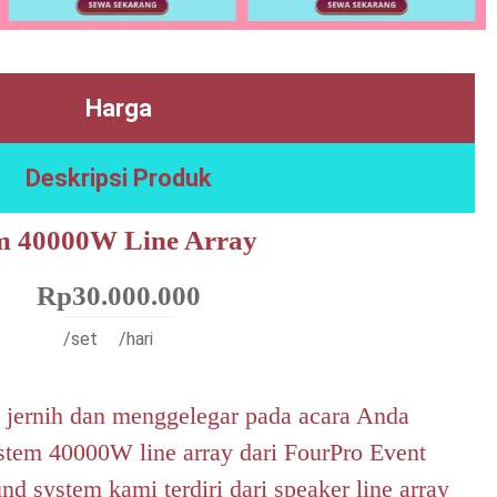
Harga
Deskripsi Produk
m 40000W Line Array
Rp
30.000.000
/set
/hari
jernih dan menggelegar pada acara Anda
tem 40000W line array dari FourPro Event
d system kami terdiri dari speaker line array