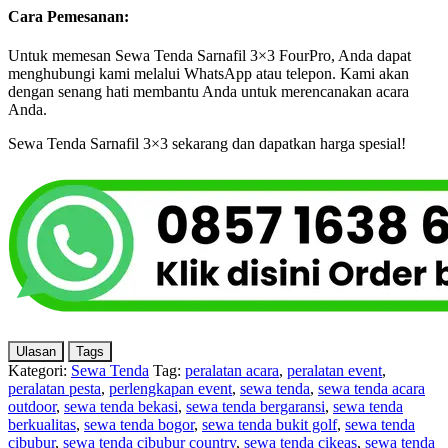
Cara Pemesanan:
Untuk memesan Sewa Tenda Sarnafil 3×3 FourPro, Anda dapat
menghubungi kami melalui WhatsApp atau telepon. Kami akan
dengan senang hati membantu Anda untuk merencanakan acara
Anda.
Sewa Tenda Sarnafil 3×3 sekarang dan dapatkan harga spesial!
Ulasan
Tags
Kategori:
Sewa Tenda
Tag:
peralatan acara
,
peralatan event
,
peralatan pesta
,
perlengkapan event
,
sewa tenda
,
sewa tenda acara
outdoor
,
sewa tenda bekasi
,
sewa tenda bergaransi
,
sewa tenda
berkualitas
,
sewa tenda bogor
,
sewa tenda bukit golf
,
sewa tenda
cibubur
,
sewa tenda cibubur country
,
sewa tenda cikeas
,
sewa tenda