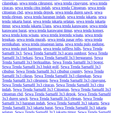
cilangkap
,
sewa tenda cileungsi
,
sewa tenda cipayung
,
sewa tenda
ciracas
,
sewa tenda citra indah
,
sewa tenda Citragran
,
sewa tenda
citragran cbd
,
sewa tenda depok
,
sewa tenda duren sawit
,
sewa
tenda elegan
,
sewa tenda harapan indah
,
sewa tenda jakarta
,
sewa
tenda jakarta barat
,
sewa tenda jakarta selatan
,
sewa tenda jakarta
timur
,
sewa tenda jakarta Utara
,
sewa tenda karawang
,
sewa tenda
karawang barat
,
sewa tenda karawang timur
,
sewa tenda konser
,
sewa tenda kota wisata
,
sewa tenda legenda wisata
,
sewa tenda
lengkap
,
sewa tenda murah
,
sewa tenda pasar rebo
,
sewa tenda
pernikahan
,
sewa tenda pisangan lama
,
sewa tenda pulo gadung
,
sewa tenda puri harmoni
,
sewa tenda raffless hills
,
Sewa Tenda
Sarnafil 3x3
,
Sewa Tenda Sarnafil 3x3 acara outdoor
,
Sewa Tenda
Sarnafil 3x3 bekasi
,
Sewa Tenda Sarnafil 3x3 bergaransi
,
Sewa
Tenda Sarnafil 3x3 berkualitas
,
Sewa Tenda Sarnafil 3x3 bogor
,
Sewa Tenda Sarnafil 3x3 bukit golf
,
Sewa Tenda Sarnafil 3x3
cibubur
,
Sewa Tenda Sarnafil 3x3 cibubur country
,
Sewa Tenda
Sarnafil 3x3 cikeas
,
Sewa Tenda Sarnafil 3x3 cilangkap
,
Sewa
Tenda Sarnafil 3x3 cileungsi
,
Sewa Tenda Sarnafil 3x3 cipayung
,
Sewa Tenda Sarnafil 3x3 ciracas
,
Sewa Tenda Sarnafil 3x3 citra
indah
,
Sewa Tenda Sarnafil 3x3 Citragran
,
Sewa Tenda Sarnafil 3x3
citragran cbd
,
Sewa Tenda Sarnafil 3x3 depok
,
Sewa Tenda Sarnafil
3x3 duren sawit
,
Sewa Tenda Sarnafil 3x3 elegan
,
Sewa Tenda
Sarnafil 3x3 harapan indah
,
Sewa Tenda Sarnafil 3x3 jakarta
,
Sewa
Tenda Sarnafil 3x3 jakarta barat
,
Sewa Tenda Sarnafil 3x3 jakarta
selatan
,
Sewa Tenda Sarnafil 3x3 jakarta timur
,
Sewa Tenda Sarnafil