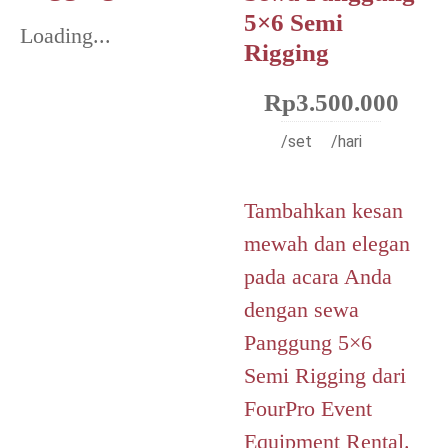
5×6 Semi
Loading...
Rigging
Rp
3.500.000
/set
/hari
Tambahkan kesan
mewah dan elegan
pada acara Anda
dengan sewa
Panggung 5×6
Semi Rigging dari
FourPro Event
Equipment Rental.